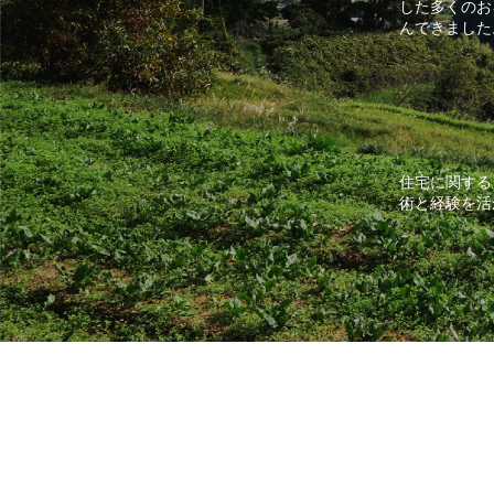
した多くのお
んできました
住宅に関する
術と経験を活
刻一刻と変わ
繕はもちろん
震補強、不動
もできるの？