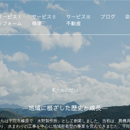
サービスⅠ
サービスⅡ
サービスⅢ
ブログ
リフォーム
修理
不動産
私たちの想い
―地域に根ざした歴史と成長―
私たちは宇陀市榛原で「水野製作所」として創業しました。当初は、農機
り、水まわりの工事を中心に地域密着型の事業を営んできました。宇