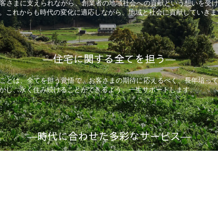
客さまに支えられながら、創業者の地域社会への貢献という想いを受
。これからも時代の変化に適応しながら、地域と社会に貢献していきま
―住宅に関する全てを担う―
ことは、全てを担う覚悟で、お客さまの期待に応えるべく、長年培っ
かし、永く住み続けることができるよう、一生サポートします。
―時代に合わせた多彩なサービス―
る時代のニーズに応え、私たちはサービスの幅を広げてきました。水
、大規模改修・修繕等のリフォーム、古民家改修、介護保険を適用し
産の仲介・売買等、多岐にわたるサービスを展開しています。皆さま
」というご要望にもお応えし、暮らしを支えています。