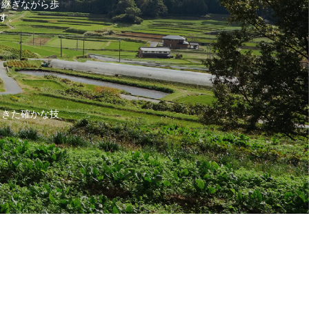
け継ぎながら歩
す。
てきた確かな技
まわりの修理修
た住宅改修、耐
の「こんなこと